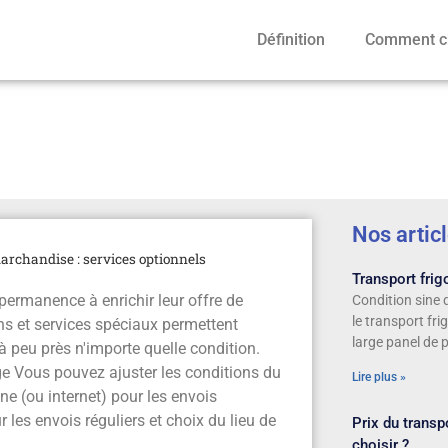
Définition
Comment ch
 : services optionnels
Nos artic
archandise : services optionnels
Transport frigo
permanence à enrichir leur offre de
Condition sine 
le transport fr
ons et services spéciaux permettent
large panel de 
 à peu près n'importe quelle condition.
e Vous pouvez ajuster les conditions du
Lire plus »
e (ou internet) pour les envois
les envois réguliers et choix du lieu de
Prix du trans
choisir ?