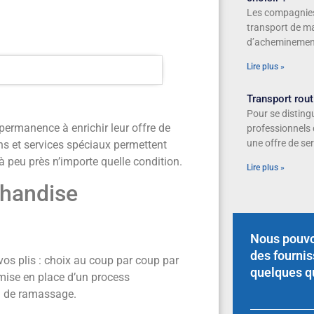
Les compagnies 
transport de m
d’acheminement
Lire plus »
Transport routi
Pour se distingu
permanence à enrichir leur offre de
professionnels 
une offre de ser
ons et services spéciaux permettent
 à peu près n’importe quelle condition.
Lire plus »
chandise
Nous pouvo
des fourni
os plis : choix au coup par coup par
quelques q
 mise en place d’un process
eu de ramassage.